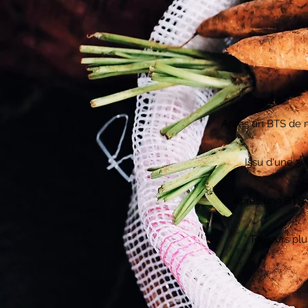
Après un BTS de 
Issu d'une 3è
Après une BTS a
Toujours plu