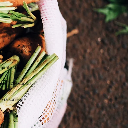
r ces études vers
rienté vers le
 en 2015 sur les
re raisonnée.