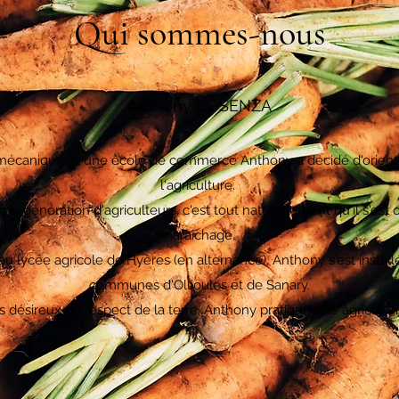
Qui sommes-nous
Anthony COSENZA
mécanique et une école de commerce Anthony a décidé d'oriente
l'agriculture.
me génération d'agriculteurs, c'est tout naturellement qu'il s'est o
maraichage.
u lycée agricole de Hyères (en alternance), Anthony s'est installé
communes d'Ollioules et de Sanary.
s désireux du respect de la terre, Anthony pratique une agricultu